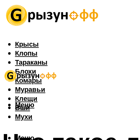
Крысы
Клопы
Тараканы
Блохи
Комары
Муравьи
Клещи
Меню
Вши
Мухи
Меню