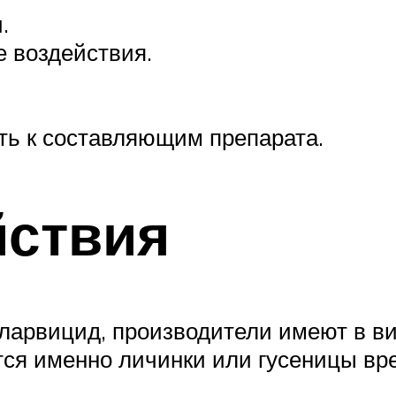
.
 воздействия.
ь к составляющим препарата.
йствия
ларвицид, производители имеют в ви
ся именно личинки или гусеницы вр