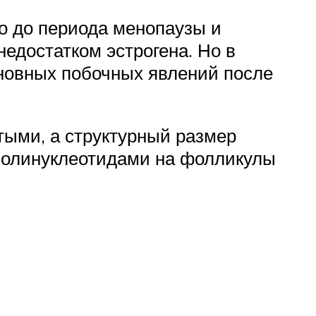
го до периода менопаузы и
едостатком эстрогена. Но в
новных побочных явлений после
тыми, а структурный размер
 полинуклеотидами на фолликулы