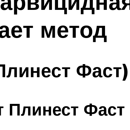
ларвицидна
тает метод
(Плинест Фаст)
т Плинест Фаст