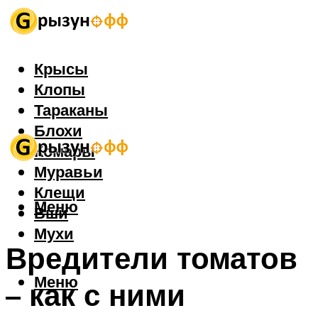
Крысы
Клопы
Тараканы
Блохи
Комары
Муравьи
Клещи
Меню
Вши
Мухи
Вредители томатов
Меню
– как с ними