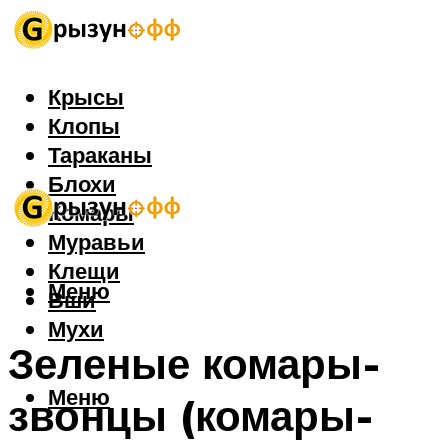
Крысы
Клопы
Тараканы
Блохи
Комары
Муравьи
Клещи
Меню
Вши
Мухи
Зеленые комары-
Меню
звонцы (комары-