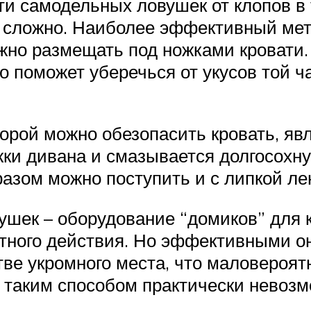
 самодельных ловушек от клопов в т
не сложно. Наиболее эффективный ме
жно размещать под ножками кровати. 
то поможет уберечься от укусов той ч
торой можно обезопасить кровать, я
жки дивана и смазывается долгосохну
азом можно поступить и с липкой ле
шек – оборудование “домиков” для к
тного действия. Но эффективными он
тве укромного места, что маловероят
 таким способом практически невозм