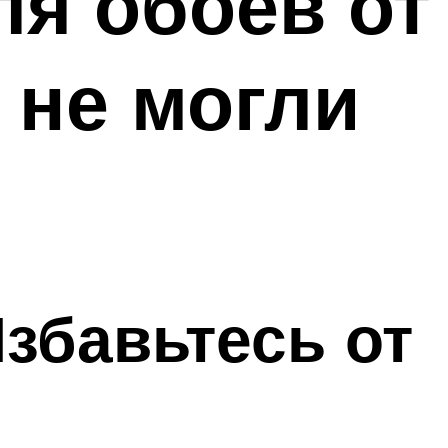
ля обоев от
 не могли
збавьтесь от