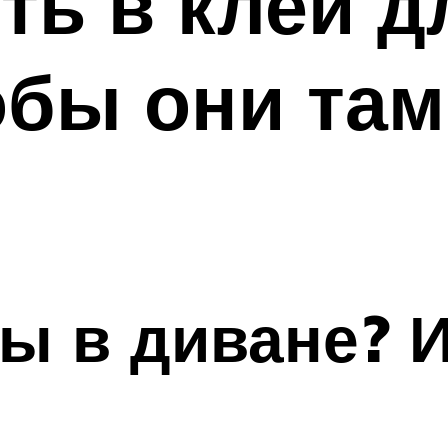
ть в клей д
обы они там
ы в диване? И