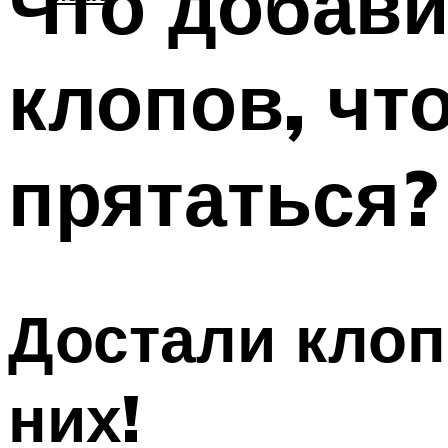
Что добави
клопов, чт
прятаться?
Достали клоп
них!