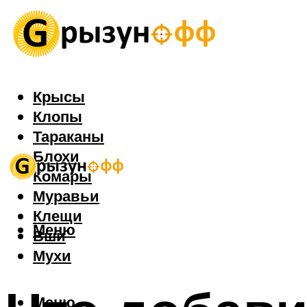
Крысы
Клопы
Тараканы
Блохи
Комары
Муравьи
Клещи
Меню
Вши
Мухи
Меню