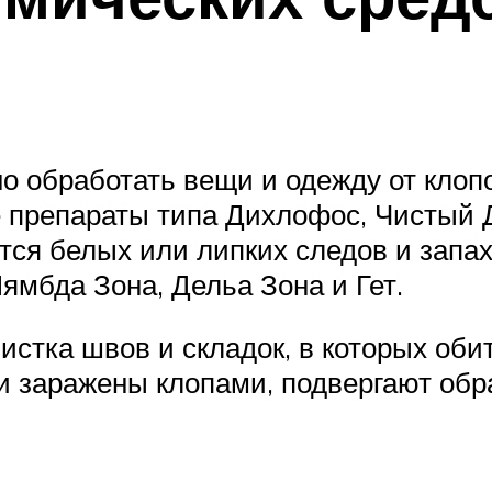
но обработать вещи и одежду от кло
препараты типа Дихлофос, Чистый Д
тся белых или липких следов и запах
мбда Зона, Дельа Зона и Гет.
истка швов и складок, в которых об
и заражены клопами, подвергают обр