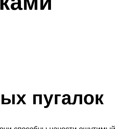
уками
ых пугалок
 они способны нанести ощутимый