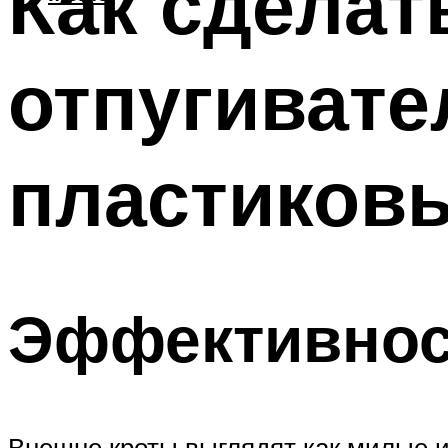
Как сделат
отпугивате
пластиков
Эффективнос
Внешне кроты выглядят как милые 