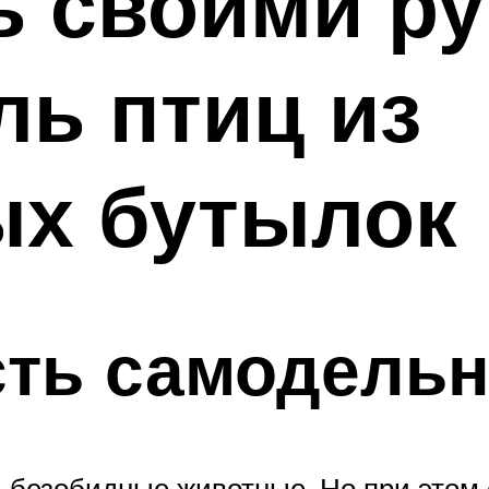
ь своими р
ль птиц из
ых бутылок
ть самодельн
и безобидные животные. Но при этом