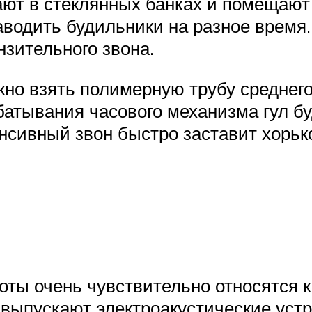
ют в стеклянных банках и помещают 
аводить будильники на разное время.
нзительного звона.
но взять полимерную трубу среднего
батывания часового механизма гул бу
енсивный звон быстро заставит хорьк
оты очень чувствительно относятся 
выпускают электроакустические устр