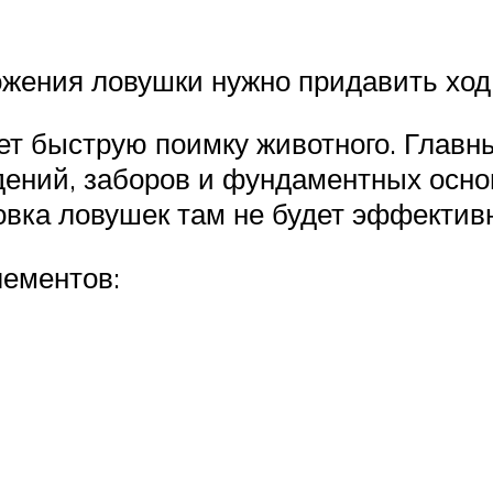
жения ловушки нужно придавить ход 
ает быструю поимку животного. Главн
ений, заборов и фундаментных осно
овка ловушек там не будет эффектив
лементов: