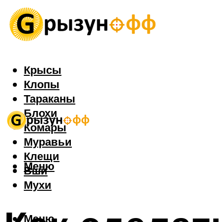
Крысы
Клопы
Тараканы
Блохи
Комары
Муравьи
Клещи
Меню
Вши
Мухи
Меню