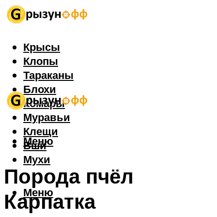
Крысы
Клопы
Тараканы
Блохи
Комары
Муравьи
Клещи
Меню
Вши
Мухи
Порода пчёл
Меню
Карпатка