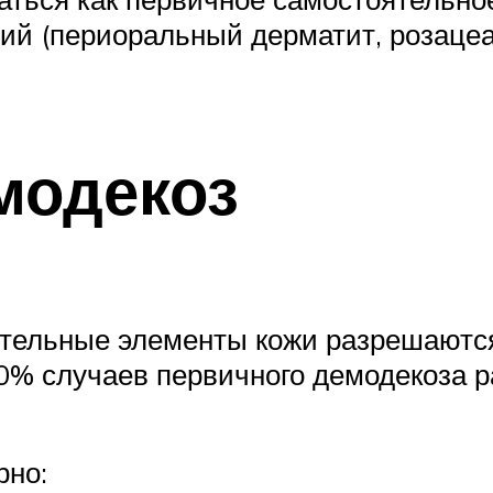
 (периоральный дерматит, розацеа, 
модекоз
тельные элементы кожи разрешаютс
0% случаев первичного демодекоза 
рно: