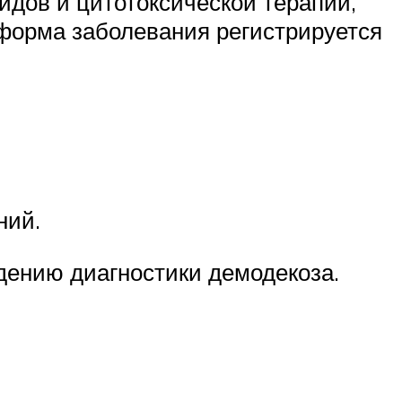
идов и цитотоксической терапии,
 форма заболевания регистрируется
ний.
дению диагностики демодекоза.