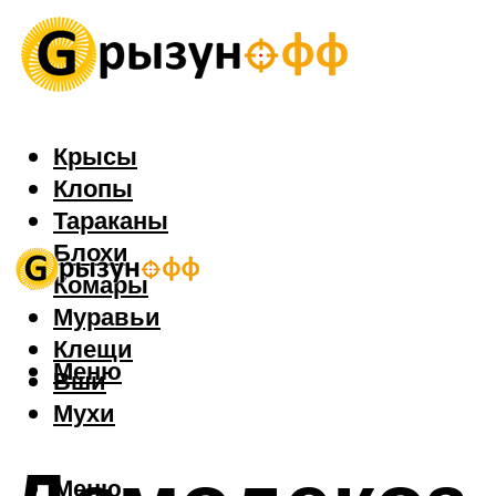
Крысы
Клопы
Тараканы
Блохи
Комары
Муравьи
Клещи
Меню
Вши
Мухи
Меню