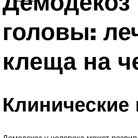
Демодекоз 
головы: ле
клеща на ч
Клинические 
Демодекоз у человека может развив