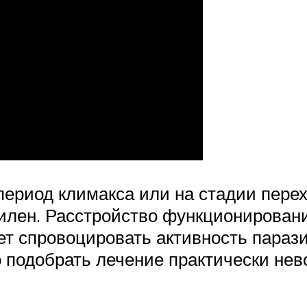
период климакса или на стадии перех
билен. Расстройство функционирован
т спровоцировать активность паразит
 подобрать лечение практически нев