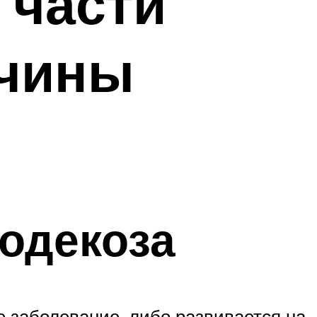
 части
ичины
одекоза
е заболевание, либо развивается на