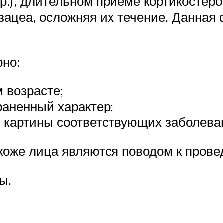
р.), длительном приеме кортикостеро
озацеа, осложняя их течение. Данная
рно:
 возрасте;
раненный характер;
 картины соответствующих заболева
оже лица являются поводом к прове
ы.