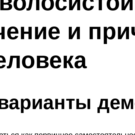
волосистой
чение и пр
еловека
варианты дем
аться как первичное самостоятельно