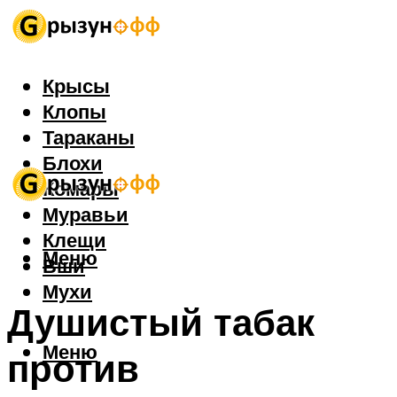
Крысы
Клопы
Тараканы
Блохи
Комары
Муравьи
Клещи
Меню
Вши
Мухи
Душистый табак
Меню
против