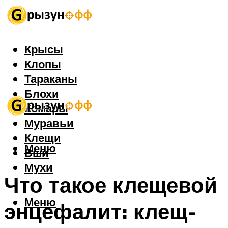
Крысы
Клопы
Тараканы
Блохи
Комары
Муравьи
Клещи
Меню
Вши
Мухи
Что такое клещевой
Меню
энцефалит: клещ-