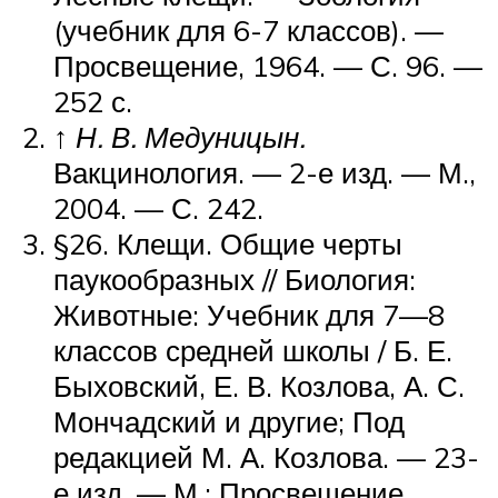
(учебник для 6-7 классов). —
Просвещение, 1964. — С. 96. —
252 с.
↑
Н. В. Медуницын.
Вакцинология. — 2-е изд. —
М.
,
2004. — С. 242.
§26. Клещи. Общие черты
паукообразных // Биология:
Животные: Учебник для 7—8
классов средней школы / Б. Е.
Быховский, Е. В. Козлова, А. С.
Мончадский и другие; Под
редакцией М. А. Козлова. — 23-
е изд. —
М.
: Просвещение,