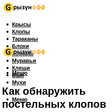
Крысы
Клопы
Тараканы
Блохи
Комары
Муравьи
Клещи
Меню
Вши
Мухи
Как обнаружить
Меню
постельных клопов