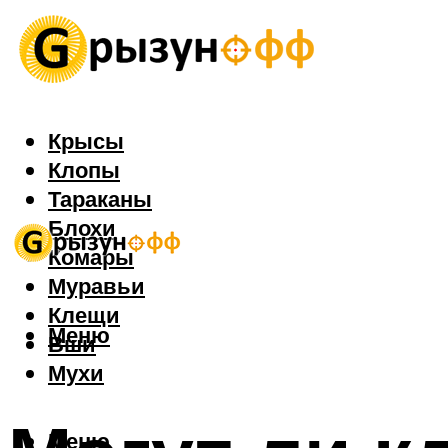
Крысы
Клопы
Тараканы
Блохи
Комары
Муравьи
Клещи
Меню
Вши
Мухи
Меню