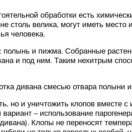
оятельной обработки есть химическ
не столь велика, могут иметь место 
ья человека.
: полынь и пижма. Собранные расте
ивана и под ним. Таким нехитрым спо
отка дивана смесью отвара полыни и 
уть, но и уничтожить клопов вместе с
 вариант – использование парогенер
 дивана). Клопы не переносят темпер
гибели не только взрослых особей, н