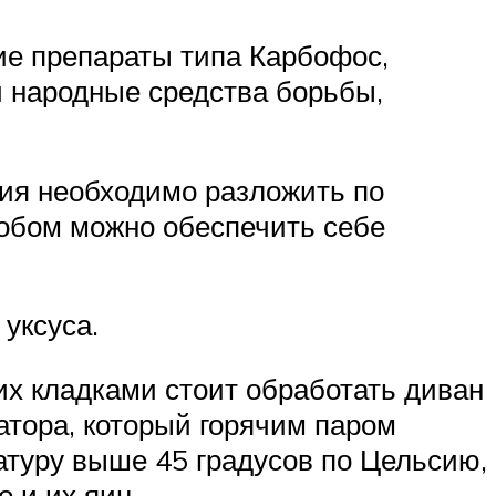
ие препараты типа Карбофос,
и народные средства борьбы,
ния необходимо разложить по
собом можно обеспечить себе
уксуса.
 их кладками стоит обработать диван
атора, который горячим паром
атуру выше 45 градусов по Цельсию,
о и их яиц.