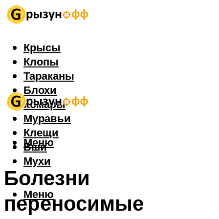
Крысы
Клопы
Тараканы
Блохи
Комары
Муравьи
Клещи
Меню
Вши
Мухи
Болезни
Меню
переносимые