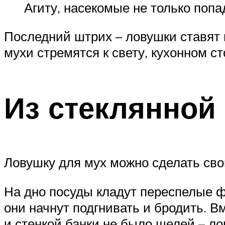
Агиту, насекомые не только попад
Последний штрих – ловушки ставят 
мухи стремятся к свету, кухонном с
Из стеклянной
Ловушку для мух можно сделать сво
На дно посуды кладут переспелые фр
они начнут подгнивать и бродить. 
и стенкой банки не было щелей – л