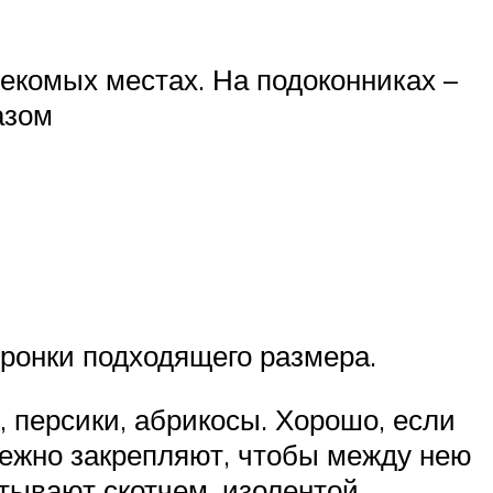
екомых местах. На подоконниках –
азом
оронки подходящего размера.
, персики, абрикосы. Хорошо, если
дежно закрепляют, чтобы между нею
тывают скотчем, изолентой.