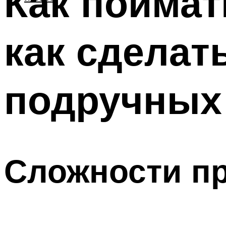
Как поймат
как сделат
подручных
Сложности пр