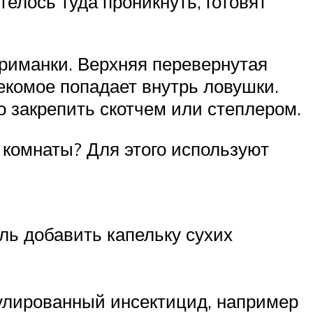
телось туда проникнуть, готовят
приманки. Верхняя перевернутая
секомое попадает внутрь ловушки.
о закрепить скотчем или степлером.
 комнаты? Для этого используют
ль добавить капельку сухих
нулированный инсектицид, например