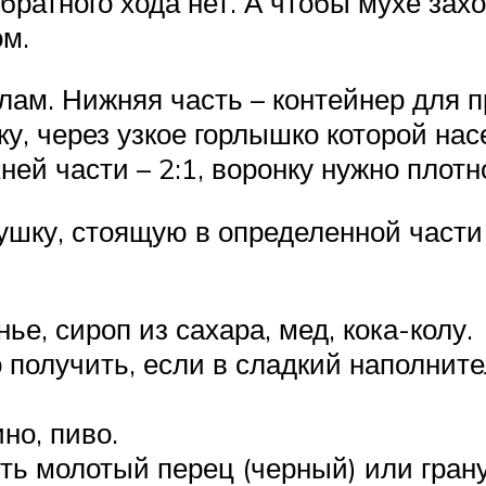
братного хода нет. А чтобы мухе захо
ом.
лам. Нижняя часть – контейнер для 
у, через узкое горлышко которой на
й части – 2:1, воронку нужно плотн
вушку, стоящую в определенной части
е, сироп из сахара, мед, кока-колу.
 получить, если в сладкий наполните
но, пиво.
ть молотый перец (черный) или гра