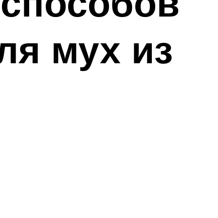
 способов
ля мух из