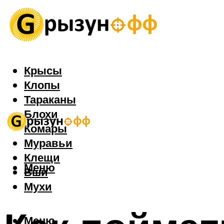
Крысы
Клопы
Тараканы
Блохи
Комары
Муравьи
Клещи
Меню
Вши
Мухи
Меню