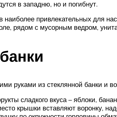
утся в западню, но и погибнут.
в наиболее привлекательных для нас
толе, рядом с мусорным ведром, унит
 банки
ими руками из стеклянной банки и в
укты сладкого вкуса – яблоки, банан
Вместо крышки вставляют воронку, на
овушку по окружности горловины обма