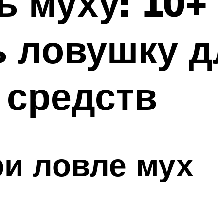
ь муху: 10+
ь ловушку д
 средств
и ловле мух