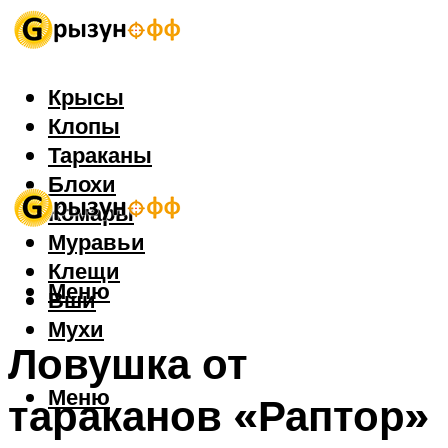
Крысы
Клопы
Тараканы
Блохи
Комары
Муравьи
Клещи
Меню
Вши
Мухи
Ловушка от
Меню
тараканов «Раптор»