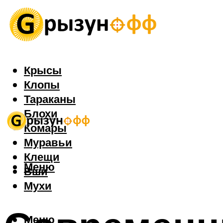
Крысы
Клопы
Тараканы
Блохи
Комары
Муравьи
Клещи
Меню
Вши
Мухи
Меню