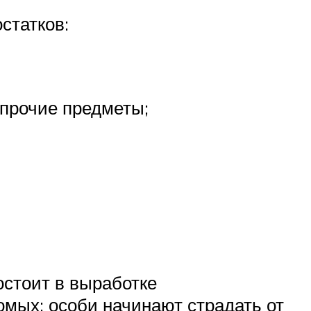
статков:
 прочие предметы;
остоит в выработке
омых: особи начинают страдать от