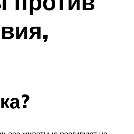
 против
вия,
ка?
ки все животные реагируют на