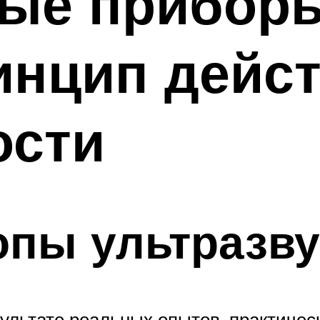
ые приборы
инцип дейст
ости
опы ультразву
ультате реальных опытов, практичес