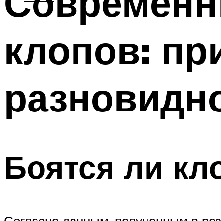
Современн
клопов: пр
разновидн
Боятся ли кл
Согласно данным, полученным в рез