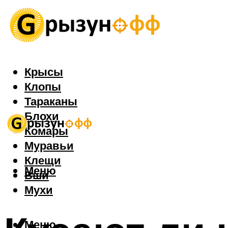
Крысы
Клопы
Тараканы
Блохи
Комары
Муравьи
Клещи
Меню
Вши
Мухи
Меню