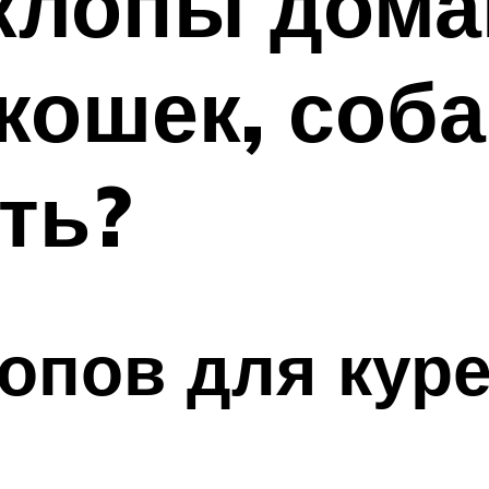
 клопы дом
кошек, соба
ть?
опов для куре