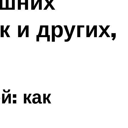
ашних
к и других,
й: как