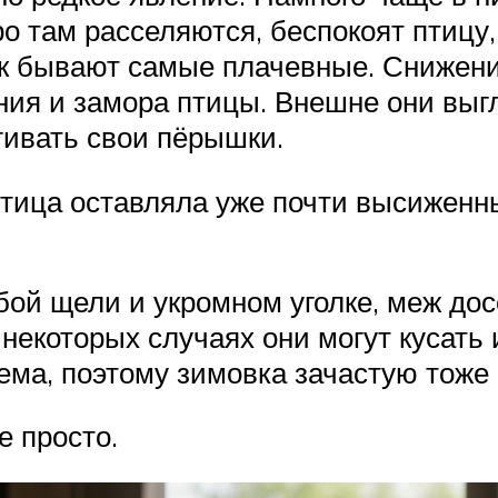
о там расселяются, беспокоят птицу
ак бывают самые плачевные. Снижен
ения и замора птицы. Внешне они в
гивать свои пёрышки.
птица оставляла уже почти высиженны
ой щели и укромном уголке, меж досок
некоторых случаях они могут кусать
ема, поэтому зимовка зачастую тоже 
е просто.