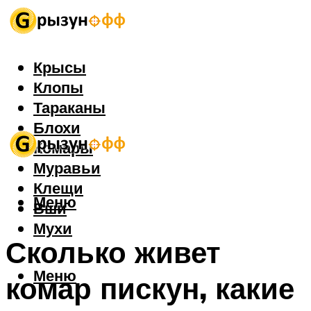
Крысы
Клопы
Тараканы
Блохи
Комары
Муравьи
Клещи
Меню
Вши
Мухи
Сколько живет
Меню
комар пискун, какие