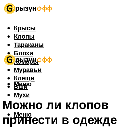
Крысы
Клопы
Тараканы
Блохи
Комары
Муравьи
Клещи
Меню
Вши
Мухи
Можно ли клопов
Меню
принести в одежде