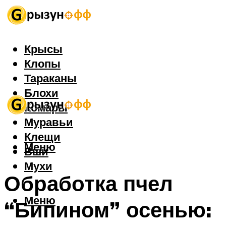
Крысы
Клопы
Тараканы
Блохи
Комары
Муравьи
Клещи
Меню
Вши
Мухи
Обработка пчел
Меню
“Бипином” осенью: