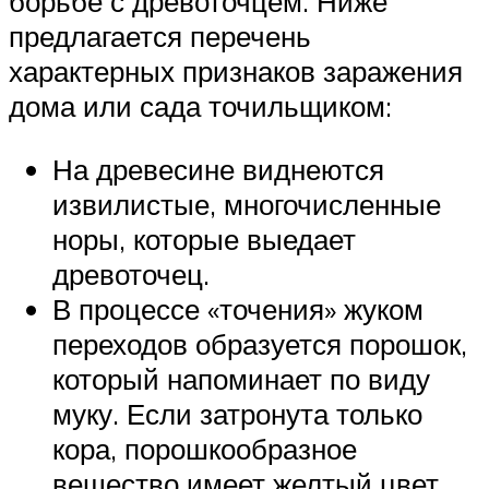
борьбе с древоточцем. Ниже
предлагается перечень
характерных признаков заражения
дома или сада точильщиком:
На древесине виднеются
извилистые, многочисленные
норы, которые выедает
древоточец.
В процессе «точения» жуком
переходов образуется порошок,
который напоминает по виду
муку. Если затронута только
кора, порошкообразное
вещество имеет желтый цвет.