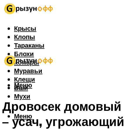
Крысы
Клопы
Тараканы
Блохи
Комары
Муравьи
Клещи
Меню
Вши
Мухи
Дровосек домовый
Меню
– усач, угрожающий